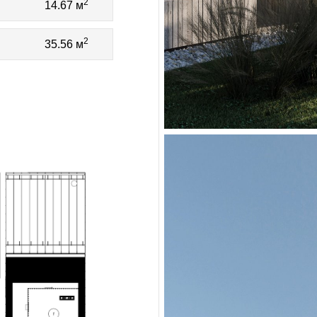
2
14.67 м
2
35.56 м