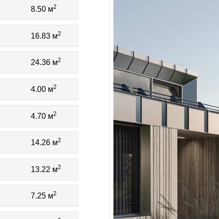
2
8.50 м
2
16.83 м
2
24.36 м
2
4.00 м
2
4.70 м
2
14.26 м
2
13.22 м
2
7.25 м