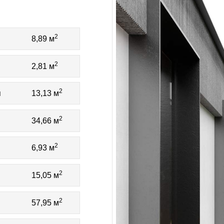
2
8,89 м
2
2,81 м
2
я
13,13 м
2
34,66 м
2
6,93 м
2
15,05 м
2
57,95 м