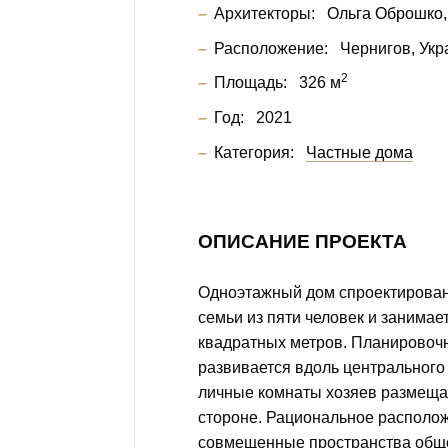
Архитекторы:
Ольга Оброшко
Расположение:
Чернигов, Укр
2
Площадь:
326 м
Год:
2021
Категория:
Частные дома
ОПИСАНИЕ ПРОЕКТА
Одноэтажный дом спроектирова
семьи из пяти человек и занимае
квадратных метров. Планировочн
развивается вдоль центрального 
личные комнаты хозяев размеща
стороне. Рациональное располож
совмещенные пространства общ