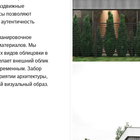
раздвижные
асы позволяют
 аутентичность
планировочное
материалов. Мы
их видов облицовки в
делает внешний облик
временным. Забор
риятии архитектуры,
й визуальный образ.