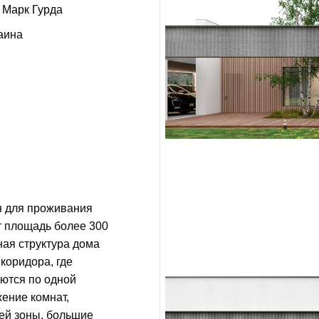
Марк Гурда
аина
н для проживания
т площадь более 300
ая структура дома
коридора, где
ются по одной
ение комнат,
ей зоны, большие