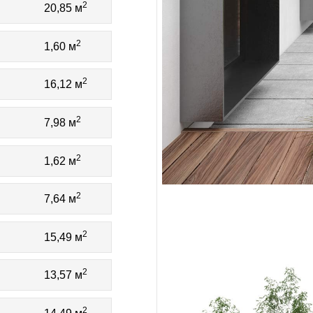
2
20,85 м
2
1,60 м
2
16,12 м
2
7,98 м
2
1,62 м
2
7,64 м
2
15,49 м
2
13,57 м
2