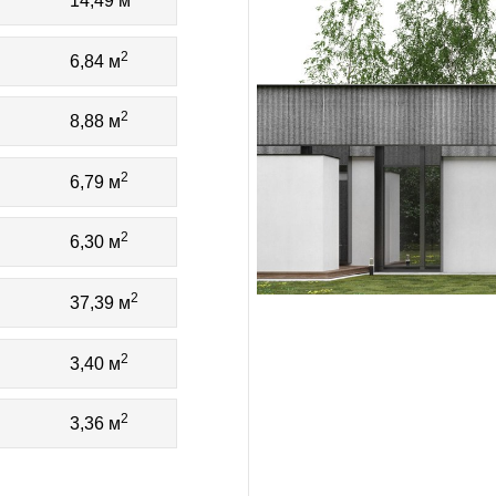
14,49 м
2
6,84 м
2
8,88 м
2
6,79 м
2
6,30 м
2
37,39 м
2
3,40 м
2
3,36 м