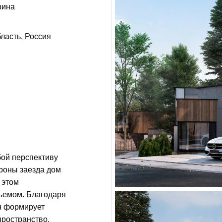
рина
ласть, Россия
бой перспективу
ороны заезда дом
 этом
ъемом. Благодаря
н формирует
пространство,