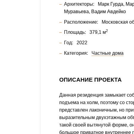
Архитекторы:
Марк Гурда
Ма
Муравьева
Вадим Авдейко
Расположение:
Московская об
2
Площадь:
379,1 м
Год:
2022
Категория:
Частные дома
ОПИСАНИЕ ПРОЕКТА
Данная резиденция замыкает со
подъема на холм, поэтому со ст
представлен лаконичным, но при
выразительным двухэтажным об
такой своей вытянутой форме, о
большое приватное внутреннее 