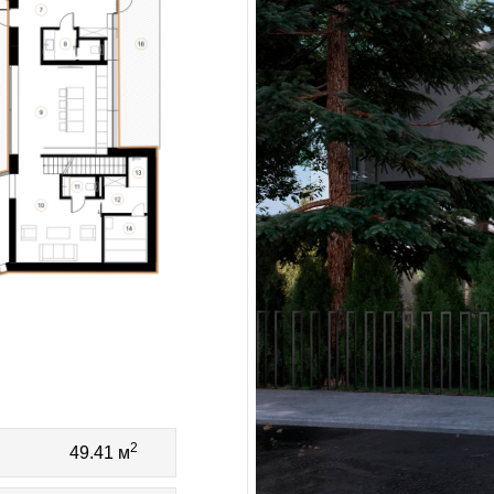
2
49.41 м