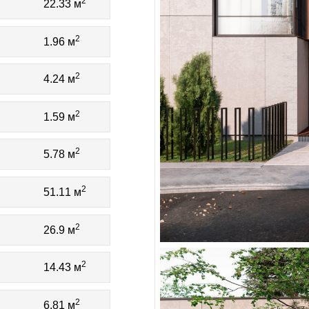
2
22.33 м
2
1.96 м
2
4.24 м
2
1.59 м
2
5.78 м
2
51.11 м
2
26.9 м
2
14.43 м
2
6.81 м