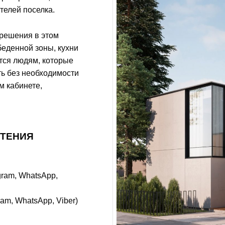
телей поселка.
решения в этом
беденной зоны, кухни
ится людям, которые
ть без необходимости
м кабинете,
ЕТЕНИЯ
gram, WhatsАpp,
am, WhatsАpp, Viber)