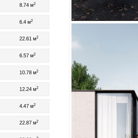
2
8.74 м
2
6.4 м
2
22.61 м
2
6.57 м
2
10.78 м
2
12.24 м
2
4.47 м
2
22.87 м