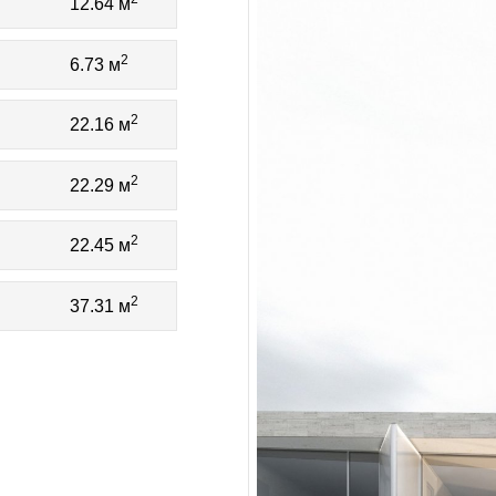
12.64 м
2
6.73 м
2
22.16 м
2
22.29 м
2
22.45 м
2
37.31 м