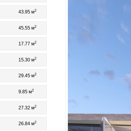
2
43.95 м
2
45.55 м
2
17.77 м
2
15.30 м
2
29.45 м
2
9.85 м
2
27.32 м
2
26.84 м