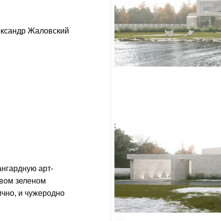
ксандр Жаловский
ангардную арт-
ивом зеленом
ично, и чужеродно