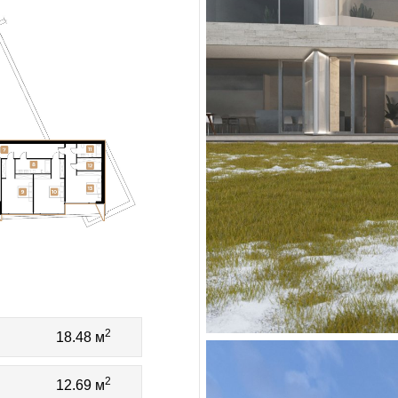
2
18.48 м
2
12.69 м