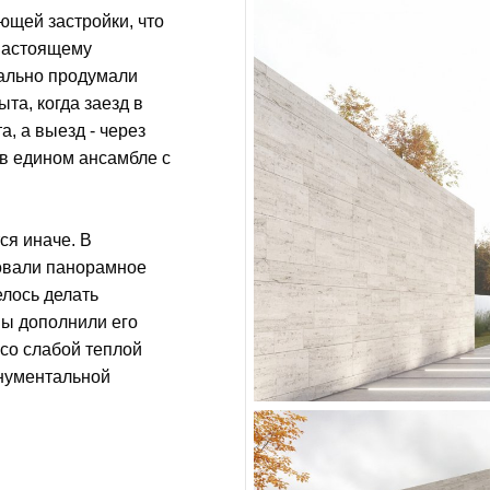
ющей застройки, что
-настоящему
тально продумали
та, когда заезд в
а, а выезд - через
 в едином ансамбле с
ся иначе. В
овали панорамное
елось делать
ы дополнили его
 со слабой теплой
онументальной