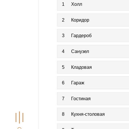
1
Холл
2
Коридор
3
Гардероб
4
Санузел
5
Кладовая
6
Гараж
7
Гостиная
8
Кухня-столовая