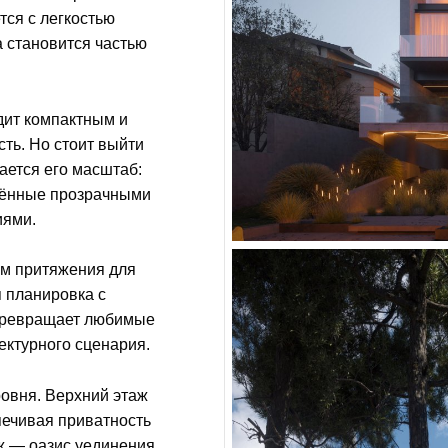
тся с легкостью
а становится частью
дит компактным и
ть. Но стоит выйти
ается его масштаб:
гчённые прозрачными
иями.
ом притяжения для
 планировка с
 превращает любимые
ектурного сценария.
ровня. Верхний этаж
печивая приватность
аж — оазис уединения