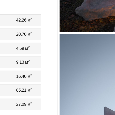
2
42.26 м
2
20.70 м
2
4.59 м
2
9.13 м
2
16.40 м
2
85.21 м
2
27.09 м