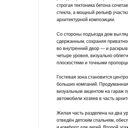
строгая тектоника бетона сочетае
стекла, а мощный рельеф участк
архитектурной композиции.
Со стороны подъезда дом выгля
сдержанным, сохраняя приватнос
во внутренний двор — и раскрыв
четыре уровня, визуально обле
плоскостями и точными пропорц
Гостевая зона становится центр
больших компаний. Продуманная
визуальным акцентом на гараж
автомобили хозяев в часть архит
Жилая часть разделена на два у
отведён детским спальням, обес
и комфорт для детей. Второй эт