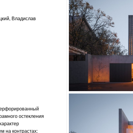
цкий
Владислав
 перфорированный
рамного остекления
характер
м на контрастах: