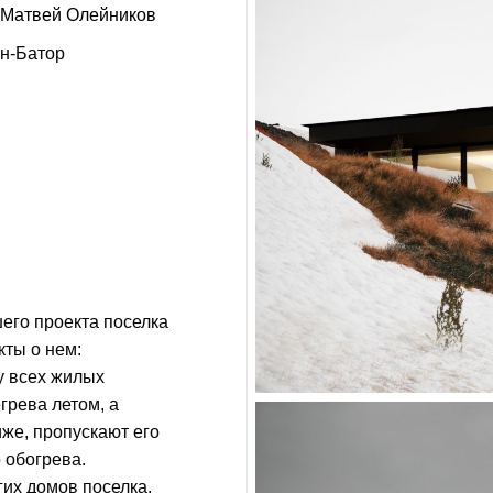
Матвей Олейников
н-Батор
его проекта поселка
кты о нем:
у всех жилых
грева летом, а
иже, пропускают его
 обогрева.
гих домов поселка,