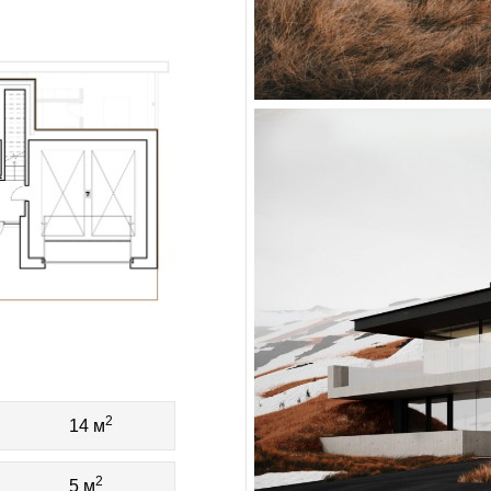
2
14 м
2
5 м