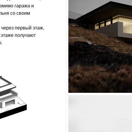
омимо гаража и
льня со своим
т через первый этаж,
 этаже получают
к.