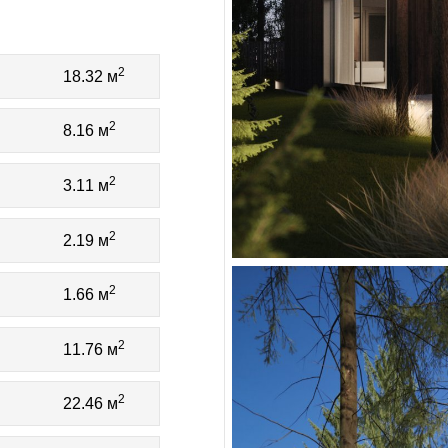
2
18.32 м
2
8.16 м
2
3.11 м
2
2.19 м
2
1.66 м
2
11.76 м
2
22.46 м