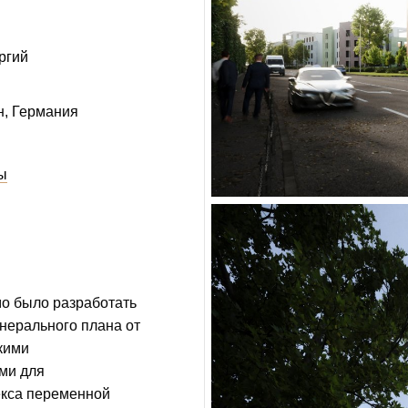
ргий
н, Германия
лы
мо было разработать
енерального плана от
ткими
ми для
екса переменной