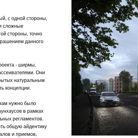
ый, с одной стороны,
и сложные
гой стороны, точно
крашением данного
роекта - ширмы,
ассеивателями. Они
рытых натуральным
ть концепции.
 нам нужно было
аунхаусов в рамках
льных регламентов.
ить общую айдентику
алов и приемов,