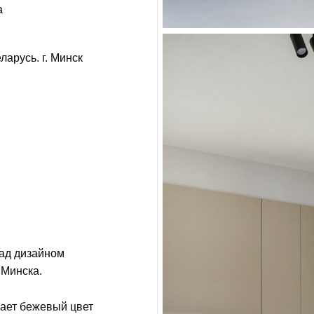
а
арусь. г. Минск
над дизайном
 Минска.
пает бежевый цвет