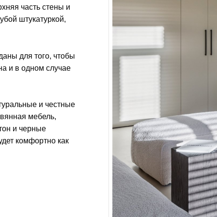
рхняя часть стены и
убой штукатуркой,
даны для того, чтобы
на и в одном случае
туральные и честные
вянная мебель,
етон и черные
удет комфортно как