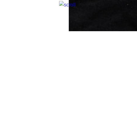
ском национальном
 году
. Занимается
ктуры, дизайна