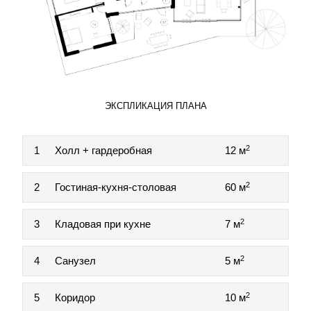
ЭКСПЛИКАЦИЯ ПЛАНА
2
1
Холл + гардеробная
12 м
2
2
Гостиная-кухня-столовая
60 м
2
3
Кладовая при кухне
7 м
2
4
Санузел
5 м
2
5
Коридор
10 м