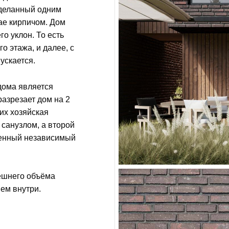
тделанный одним
ае кирпичом. Дом
го уклон. То есть
о этажа, и далее, с
ускается.
дома является
разрезает дом на 2
их хозяйская
 санузлом, а второй
ценный независимый
нешнего объёма
ем внутри.