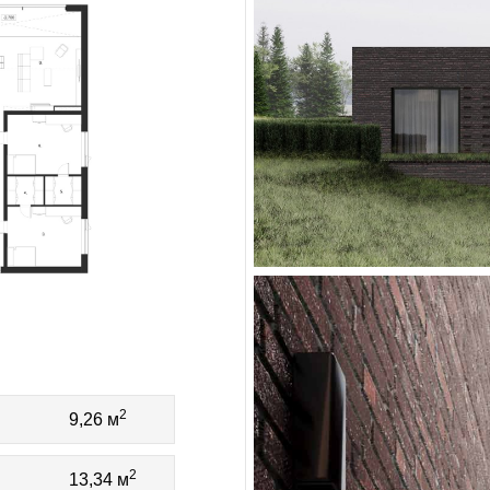
2
9,26 м
2
13,34 м