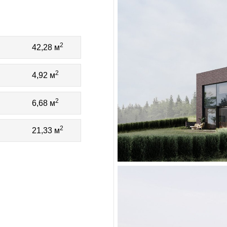
2
42,28 м
2
4,92 м
2
6,68 м
2
21,33 м