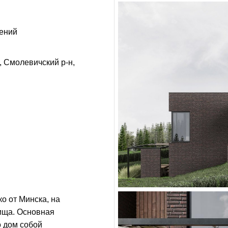
ений
, Смолевичский р-н,
о от Минска, на
ища. Основная
о дом собой