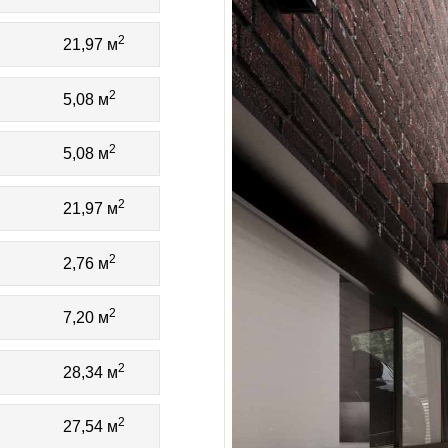
2
21,97 м
2
5,08 м
2
5,08 м
2
21,97 м
2
2,76 м
2
7,20 м
2
28,34 м
2
27,54 м