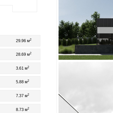
2
29.96 м
2
28.69 м
2
3.61 м
2
5.88 м
2
7.37 м
2
8.73 м