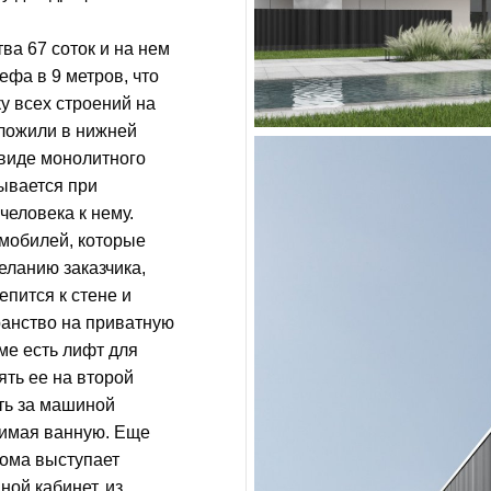
ва 67 соток и на нем
ефа в 9 метров, что
у всех строений на
оложили в нижней
 виде монолитного
ывается при
еловека к нему.
омобилей, которые
еланию заказчика,
епится к стене и
ранство на приватную
ме есть лифт для
ять ее на второй
ть за машиной
нимая ванную. Еще
дома выступает
ой кабинет, из