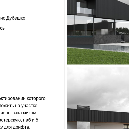
ис Дубешко
сь
ектировании которого
ложить на участке
ачены заказчиком:
астерскую, паб и 5
ку для дрифта.