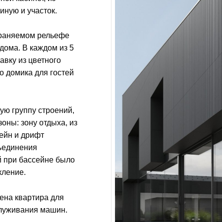
иную и участок.
храняемом рельефе
дома. В каждом из 5
авку из цветного
го домика для гостей
ую группу строений,
оны: зону отдыха, из
сейн и дрифт
бъединения
й при бассейне было
кление.
ена квартира для
луживания машин.