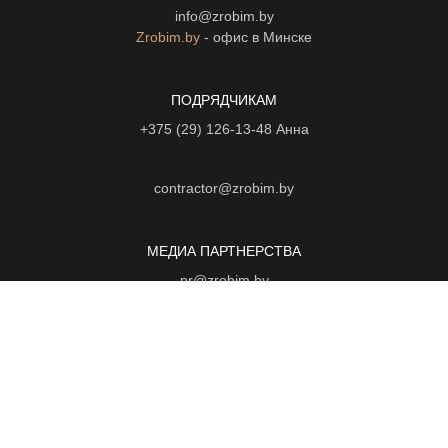
info@zrobim.by
Zrobim.by
- офис в Минске
ПОДРЯДЧИКАМ
+375 (29) 126-13-48
Анна
contractor@zrobim.by
МЕДИА ПАРТНЕРСТВА
pr@zrobim.by
©
2026 | ООО "Арт-студия "Зробим" |
Политика конфиденциальности