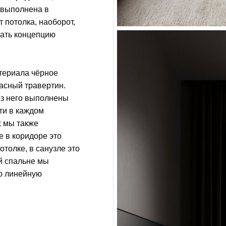
 выполнена в
от потолка, наоборот,
жать концепцию
териала чёрное
асный травертин.
из него выполнены
ти в каждом
 мы также
 в коридоре это
отолке, в санузле это
ой спальне мы
ю линейную