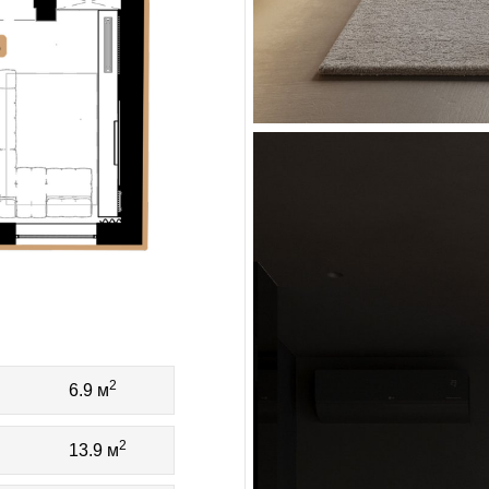
2
6.9 м
2
13.9 м