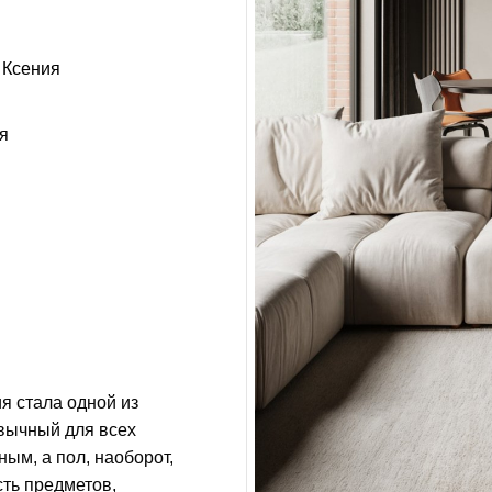
Ксения
я
я стала одной из
вычный для всех
ым, а пол, наоборот,
сть предметов,