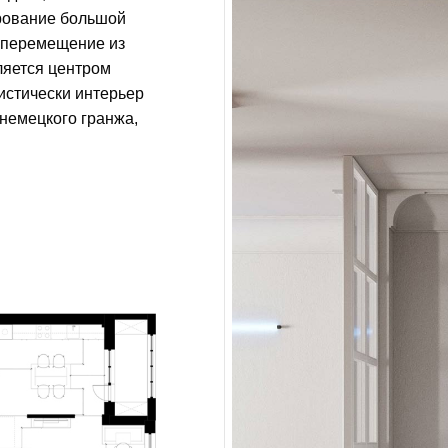
ирование большой
а перемещение из
вляется центром
истически интерьер
 немецкого гранжа,