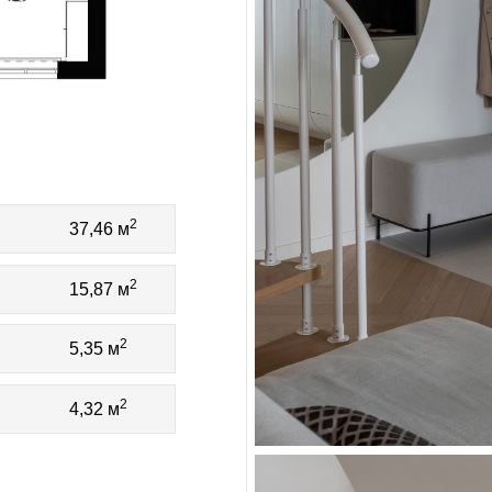
2
37,46 м
2
15,87 м
2
5,35 м
2
4,32 м