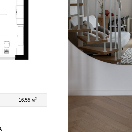
2
16,55 м
А