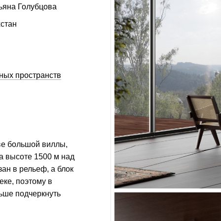
ьяна Голубцова
хстан
ных пространств
ве большой виллы,
а высоте 1500 м над
ан в рельеф, а блок
реке, поэтому в
ьше подчеркнуть