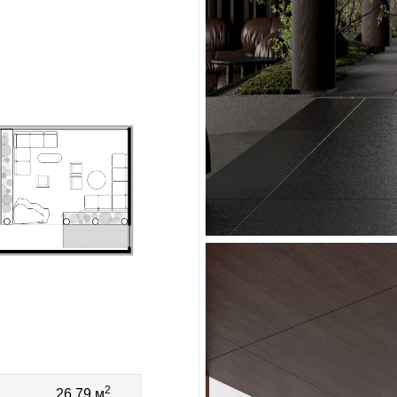
2
26.79 м