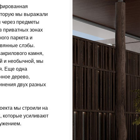
офированная
которую мы выражали
и через предметы
 в приватных зонах
ого паркета и
евянные слэбы.
акрилового камня,
ой и необычной, мы
я. Еще одна
нное дерево,
инения двух разных
роекта мы строили на
, которые усиливают
ружением.