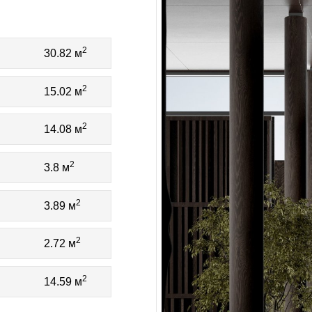
2
30.82 м
2
15.02 м
2
14.08 м
2
3.8 м
2
3.89 м
2
2.72 м
2
14.59 м