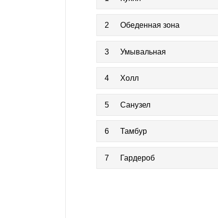
2
Обеденная зона
3
Умывальная
4
Холл
5
Санузел
6
Тамбур
7
Гардероб