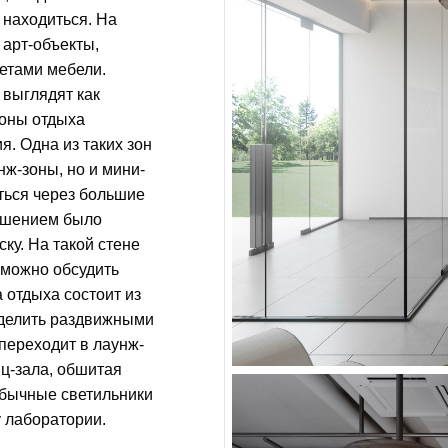
 находиться. На
арт-объекты,
етами мебели.
 выглядят как
Зоны отдыха
. Одна из таких зон
нж-зоны, но и мини-
иться через большие
решением было
ку. На такой стене
 можно обсудить
 отдыха состоит из
тделить раздвижными
переходит в лаунж-
нц-зала, обшитая
обычные светильники
 лаборатории.