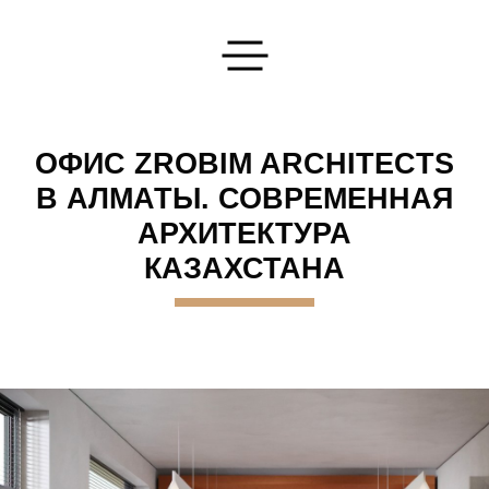
Оставьте Вашу заявку
ОФИС ZROBIM ARCHITECTS
В АЛМАТЫ. СОВРЕМЕННАЯ
АРХИТЕКТУРА
КАЗАХСТАНА
Напишите нам
И мы ответим на любые интересующие вас вопросы
ОТПРАВИТЬ