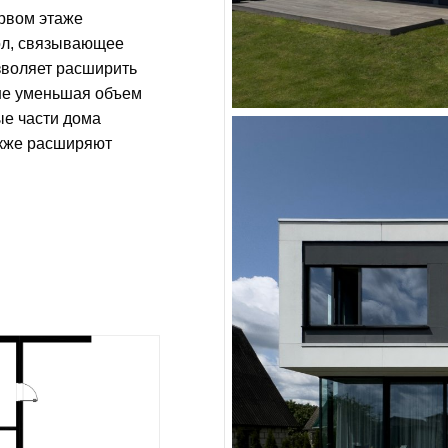
рвом этаже
ол, связывающее
озволяет расширить
 не уменьшая объем
ые части дома
акже расширяют