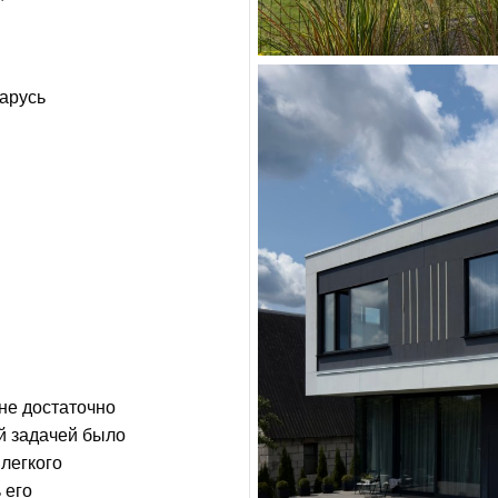
ларусь
не достаточно
й задачей было
 легкого
 его