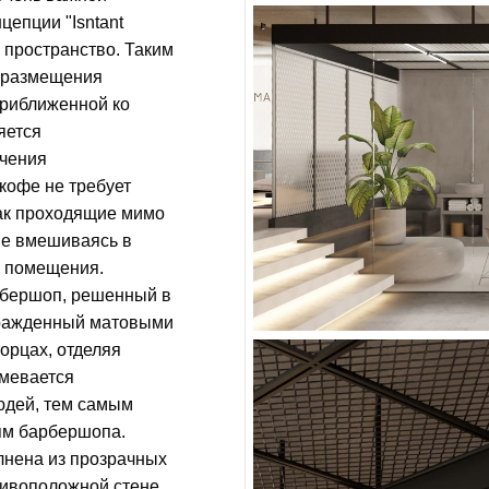
цепции "Isntant
е пространство. Таким
 размещения
приближенной ко
яется
учения
кофе не требует
так проходящие мимо
 не вмешиваясь в
е помещения.
рбершоп, решенный в
огражденный матовыми
орцах, отделяя
умевается
юдей, тем самым
ям барбершопа.
лнена из прозрачных
тивоположной стене