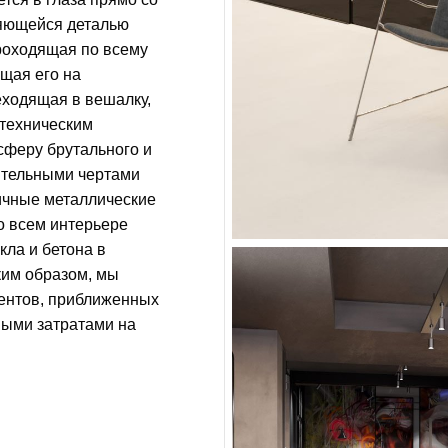
ляющейся деталью
роходящая по всему
щая его на
еходящая в вешалку,
нтехническим
сферу брутального и
ительными чертами
ичные металлические
о всем интерьере
кла и бетона в
ким образом, мы
ментов, приближенных
ными затратами на