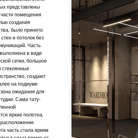
рых представлены
е части помещения
елью создания
тва, было принято
стен и потолок без
ммуникаций. Часть
 выполнена в виде
ской сетки, большое
и стеклянные
остранство, создают
алее на подиуме
 зона ожидания для
тудии. Сама тату-
клянной
тся яркие полотна,
 расположение
та часть стала ярким
тся в глаза прямо со