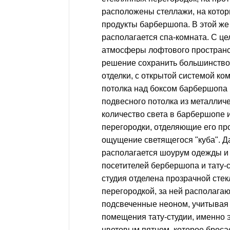
расположены стеллажи, на кото
продукты барбершопа. В этой ж
располагается спа-комната. С ц
атмосферы лофтового пространс
решение сохранить большинство 
отделки, с открытой системой ко
потолка над боксом барбершопа
подвесного потолка из металличе
количество света в барбершопе 
перегородки, отделяющие его пр
ощущение светящегося "куба". Д
располагается шоурум одежды и
посетителей бербершопа и тату-с
студия отделена прозрачной сте
перегородкой, за ней располагаю
подсвеченные неоном, учитывая
помещения тату-студии, именно э
цветовым пятном, которое бросае