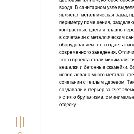
входа. В санитарном узле выде
является металлическая рама, п
периметру помещения, разделяю
контрастные цвета и плавно пер
в сочетании с металлическим са
оборудованием это создает атмо
современного заведения. Отлич
этого проекта стали минималист
вешалки и бетонные скамейки. В
использовано много металла, сте
сочетании с теплым деревом. Та
создавали интерьер за счет эле
к стилю брутализма, с минималь
отделку.