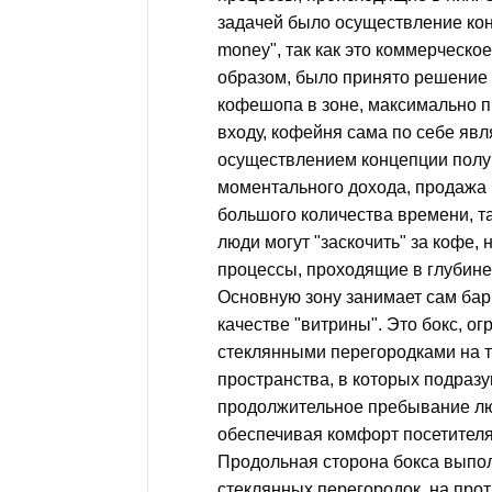
задачей было осуществление кон
money", так как это коммерческо
образом, было принято решение
кофешопа в зоне, максимально 
входу, кофейня сама по себе явл
осуществлением концепции пол
моментального дохода, продажа 
большого количества времени, 
люди могут "заскочить" за кофе,
процессы, проходящие в глубин
Основную зону занимает сам ба
качестве "витрины". Это бокс, 
стеклянными перегородками на т
пространства, в которых подраз
продолжительное пребывание л
обеспечивая комфорт посетител
Продольная сторона бокса выпо
стеклянных перегородок, на про